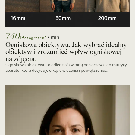
740
7.min
[fotografia]
Ogniskowa obiektywu. Jak wybrać idealny
obiektyw i zrozumieć wpływ ogniskowej
.
na zdjęcia
Ogniskowa obiektywu to odległość (w mm) od soczewki do matrycy
aparatu, która decyduje o kącie widzenia i powiększeniu…