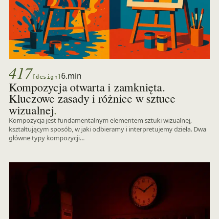
417
6.min
[design]
Kompozycja otwarta i zamknięta.
Kluczowe zasady i różnice w sztuce
.
wizualnej
Kompozycja jest fundamentalnym elementem sztuki wizualnej,
kształtującym sposób, w jaki odbieramy i interpretujemy dzieła. Dwa
główne typy kompozycji…