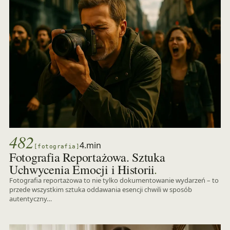
482
4.min
[fotografia]
Fotografia Reportażowa. Sztuka
.
Uchwycenia Emocji i Historii
Fotografia reportażowa to nie tylko dokumentowanie wydarzeń – to
przede wszystkim sztuka oddawania esencji chwili w sposób
autentyczny…