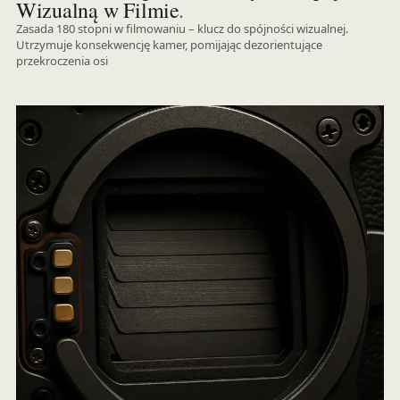
.
Wizualną w Filmie
Zasada 180 stopni w filmowaniu – klucz do spójności wizualnej.
Utrzymuje konsekwencję kamer, pomijając dezorientujące
przekroczenia osi