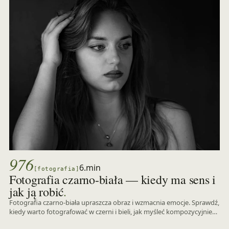
976
6.min
[fotografia]
Fotografia czarno-biała — kiedy ma sens i
.
jak ją robić
Fotografia czarno-biała upraszcza obraz i wzmacnia emocje. Sprawdź,
kiedy warto fotografować w czerni i bieli, jak myśleć kompozycyjnie…