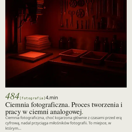
484
4.min
[fotografia]
Ciemnia fotograficzna. Proces tworzenia i
.
pracy w ciemni analogowej
Ciemnia fotograficzna, choć kojarzona głównie z czasami przed erą
cyfrową, nadal przyciąga miłośników fotografii. To miejsce, w
którym…