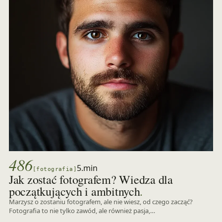
486
5.min
[fotografia]
Jak zostać fotografem? Wiedza dla
.
początkujących i ambitnych
Marzysz o zostaniu fotografem, ale nie wiesz, od czego zacząć?
Fotografia to nie tylko zawód, ale również pasja,…