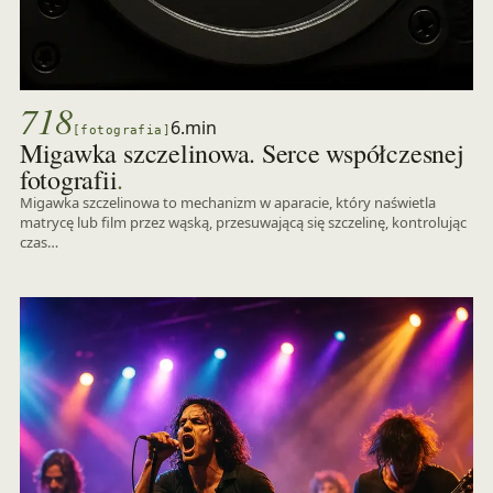
718
6.min
[fotografia]
Migawka szczelinowa. Serce współczesnej
.
fotografii
Migawka szczelinowa to mechanizm w aparacie, który naświetla
matrycę lub film przez wąską, przesuwającą się szczelinę, kontrolując
czas…