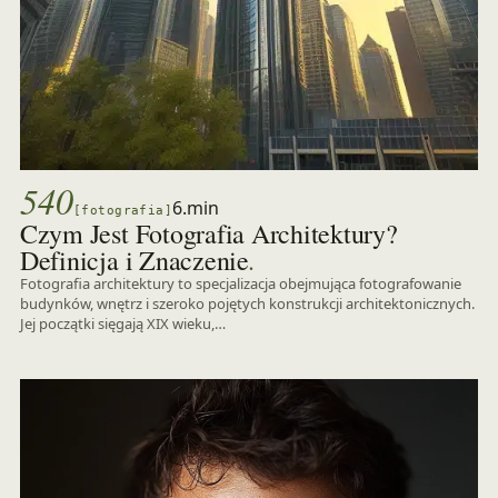
540
6.min
[fotografia]
Czym Jest Fotografia Architektury?
.
Definicja i Znaczenie
Fotografia architektury to specjalizacja obejmująca fotografowanie
budynków, wnętrz i szeroko pojętych konstrukcji architektonicznych.
Jej początki sięgają XIX wieku,…