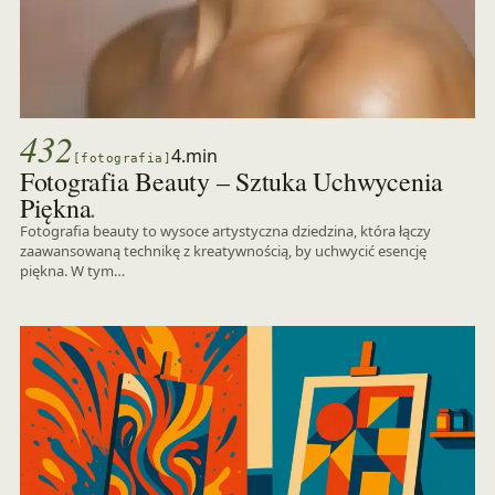
432
4.min
[fotografia]
Fotografia Beauty – Sztuka Uchwycenia
.
Piękna
Fotografia beauty to wysoce artystyczna dziedzina, która łączy
zaawansowaną technikę z kreatywnością, by uchwycić esencję
piękna. W tym…