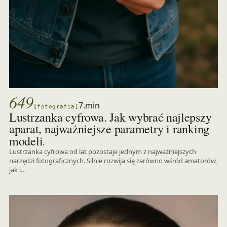
649
7.min
[fotografia]
Lustrzanka cyfrowa. Jak wybrać najlepszy
aparat, najważniejsze parametry i ranking
.
modeli
Lustrzanka cyfrowa od lat pozostaje jednym z najważniejszych
narzędzi fotograficznych. Silnie rozwija się zarówno wśród amatorów,
jak i…