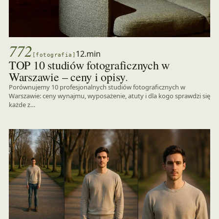
772
12.min
[fotografia]
TOP 10 studiów fotograficznych w
.
Warszawie – ceny i opisy
Porównujemy 10 profesjonalnych studiów fotograficznych w
Warszawie: ceny wynajmu, wyposażenie, atuty i dla kogo sprawdzi się
każde z…