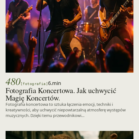
480
6.min
[fotografia]
Fotografia Koncertowa. Jak uchwycić
.
Magię Koncertów
Fotografia koncertowa to sztuka łączenia emocji, techniki i
kreatywności, aby uchwycić niepowtarzalną atmosferę występów
muzycznych. Dzięki temu przewodnikowi…