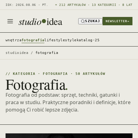
IDX: 2026.08.06 · PT.
+ 212 ARTYKUŁÓW · 13 KATEGORII · 8 LAT
studio
idea
SZUKAJ
NEWSLETTER
→
wnętrza
fotografia
lifestyle
style
katalog·25
studioidea
/
fotografia
// KATEGORIA · FOTOGRAFIA · 50 ARTYKUŁÓW
Fotografia
.
Fotografia od podstaw: sprzęt, techniki, gatunki i
praca w studiu. Praktyczne poradniki i definicje, które
pomogą Ci robić lepsze zdjęcia.