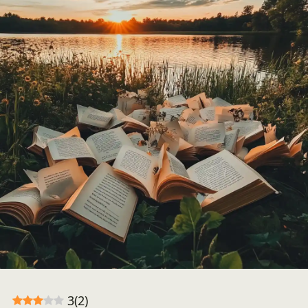
3
(
2
)