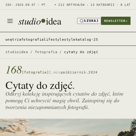
IDX: 2026.08.07 · PT.
+ 212 ARTYKUŁÓW · 13 KATEGORII · 8 LAT
studio
idea
SZUKAJ
NEWSLETTER
→
wnętrza
fotografia
lifestyle
style
katalog·25
studioidea
/
fotografia
/
cytaty do zdjęć
168
[fotografia]
2.min
październik.2024
.
Cytaty do zdjęć
Odkryj kolekcję inspirujących cytatów do zdjęć, które
pomogą Ci uchwycić magię chwil. Zainspiruj się do
tworzenia niezapomnianych fotografii.