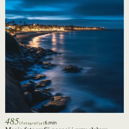
485
6.min
[fotografia]