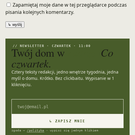
Zapamiętaj moje dane w tej przeglądarce podczas
pisania kolejnych komentarzy.
// NEWSLETTER · CZWARTEK · 11:00
kadrze.
Co
Twój dom w
czwartek.
Cztery teksty redakcji, jedno wnętrze tygodnia, jedna
myśl o domu. Krótko. Bez clickbaitu. Wypisanie w 1
kliknięciu.
Email
↳ ZAPISZ MNIE
zgoda →
/polityka
· wypisz się jednym klikiem