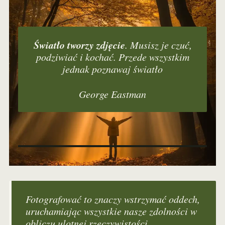
Światło tworzy zdjęcie
. Musisz je czuć,
podziwiać i kochać. Przede wszystkim
jednak poznawaj światło
George Eastman
Fotografować to znaczy wstrzymać oddech,
uruchamiając wszystkie nasze zdolności w
obliczu ulotnej rzeczywistości