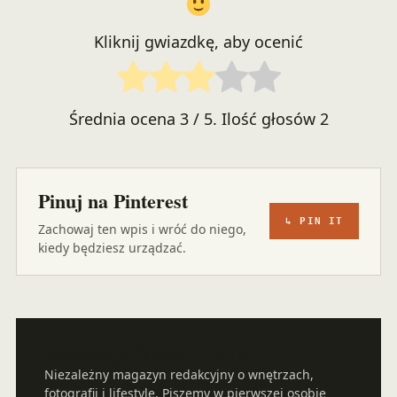
Kliknij gwiazdkę, aby ocenić
Średnia ocena
3
/ 5. Ilość głosów
2
Pinuj na Pinterest
↳ PIN IT
Zachowaj ten wpis i wróć do niego,
kiedy będziesz urządzać.
Redakcja Studio IDEA
Niezależny magazyn redakcyjny o wnętrzach,
fotografii i lifestyle. Piszemy w pierwszej osobie