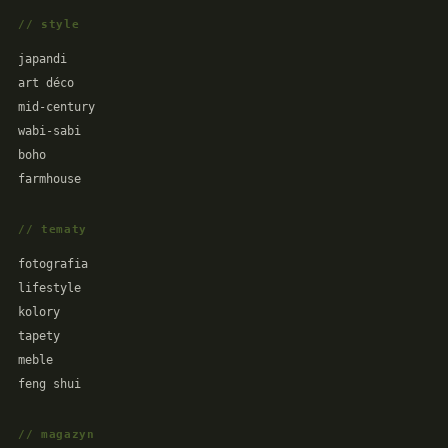
// style
japandi
art déco
mid-century
wabi-sabi
boho
farmhouse
// tematy
fotografia
lifestyle
kolory
tapety
meble
feng shui
// magazyn