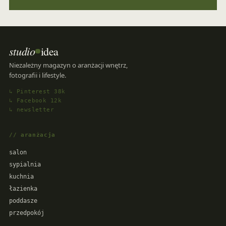
studio
idea
Niezależny magazyn o aranżacji wnętrz,
fotografii i lifestyle.
↳ Pinterest 38k
↳ Facebook 12k
↳ newsletter
// aranżacja
salon
sypialnia
kuchnia
łazienka
poddasze
przedpokój