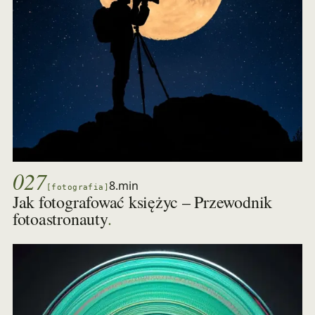
027
8.min
[fotografia]
Jak fotografować księżyc – Przewodnik
.
fotoastronauty