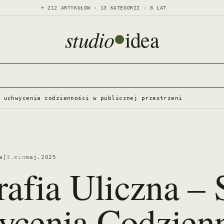
+ 212 ARTYKUŁÓW · 13 KATEGORII · 8 LAT
studio
idea
a uchwycenia codzienności w publicznej przestrzeni
a]
3.min
maj.2025
rafia Uliczna – 
cenia Codzienn