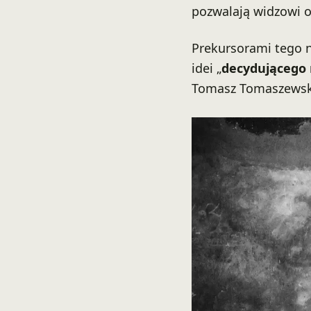
pozwalają widzowi 
Prekursorami tego nu
idei „
decydująceg
Tomasz Tomaszewsk