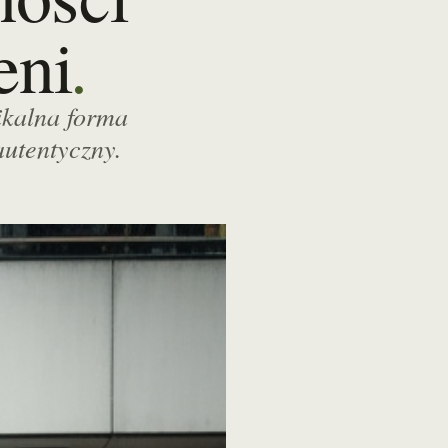
.
eni
nikalna forma
utentyczny.