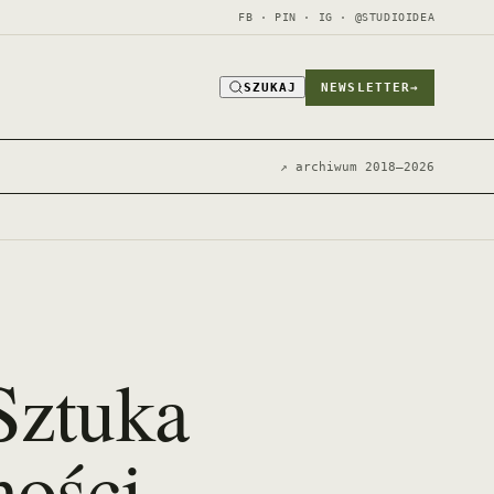
FB · PIN · IG · @STUDIOIDEA
SZUKAJ
NEWSLETTER
→
↗ archiwum 2018–2026
Sztuka
ości