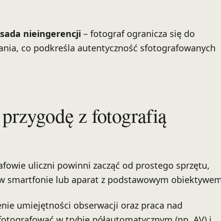
sada nieingerencji
– fotograf ogranicza się do
ania, co podkreśla autentyczność sfotografowanych
 przygodę z fotografią
afowie uliczni powinni zacząć od prostego sprzętu,
 w smartfonie lub aparat z podstawowym obiektywem
enie umiejętności obserwacji oraz praca nad
otografować w trybie półautomatycznym (np. AV) i