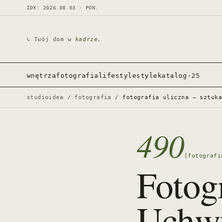
IDX: 2026.08.03 · PON.
↳ Twój dom w
kadrze.
wnętrza
fotografia
lifestyle
style
katalog·25
studioidea
/
fotografia
/
fotografia uliczna – sztuk
490
[fotografi
Fotog
Uchwy