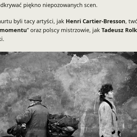
odkrywać piękno niepozowanych scen.
rtu byli tacy artyści, jak
Henri Cartier-Bresson
, tw
o momentu
” oraz polscy mistrzowie, jak
Tadeusz Rol
i.