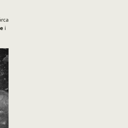
órca
ke
i