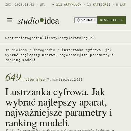
IDX: 2026.08.03 · WT.
+ 212 ARTYKUŁÓW · 13 KATEGORII · 8 LAT
studio
idea
SZUKAJ
NEWSLETTER
→
wnętrza
fotografia
lifestyle
style
katalog·25
studioidea
/
fotografia
/
lustrzanka cyfrowa. jak
wybrać najlepszy aparat, najważniejsze parametry i
ranking modeli
649
[fotografia]
7.min
lipiec.2025
Lustrzanka cyfrowa. Jak
wybrać najlepszy aparat,
najważniejsze parametry i
.
ranking modeli
5 (1) Lustrzanka cyfrowa od lat pozostaje jednym z