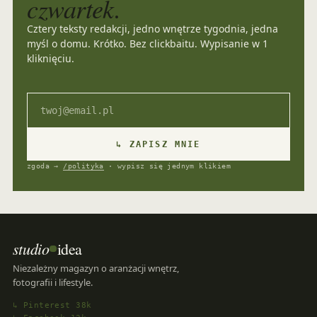
czwartek.
Cztery teksty redakcji, jedno wnętrze tygodnia, jedna
myśl o domu. Krótko. Bez clickbaitu. Wypisanie w 1
kliknięciu.
Email
↳ ZAPISZ MNIE
zgoda →
/polityka
· wypisz się jednym klikiem
studio
idea
Niezależny magazyn o aranżacji wnętrz,
fotografii i lifestyle.
↳ Pinterest 38k