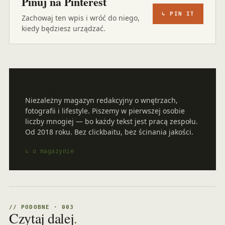
Pinuj na Pinterest
↳ PIN IT
Zachowaj ten wpis i wróć do niego,
kiedy będziesz urządzać.
Redakcja Studio IDEA
Niezależny magazyn redakcyjny o wnętrzach,
fotografii i lifestyle. Piszemy w pierwszej osobie
liczby mnogiej — bo każdy tekst jest pracą zespołu.
Od 2018 roku. Bez clickbaitu, bez ścinania jakości.
↳ o magazynie
// PODOBNE · 003
Czytaj dalej
.