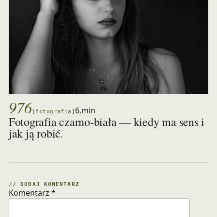
976
6.min
[fotografia]
Fotografia czarno-biała — kiedy ma sens i
.
jak ją robić
// DODAJ KOMENTARZ
Komentarz
*