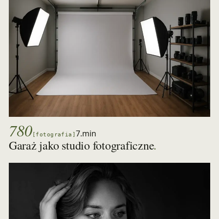
780
7.min
[fotografia]
.
Garaż jako studio fotograficzne