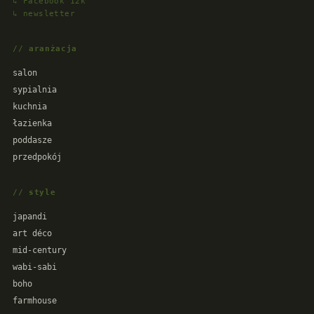
↳ Facebook 12k
↳ newsletter
// aranżacja
salon
sypialnia
kuchnia
łazienka
poddasze
przedpokój
// style
japandi
art déco
mid-century
wabi-sabi
boho
farmhouse