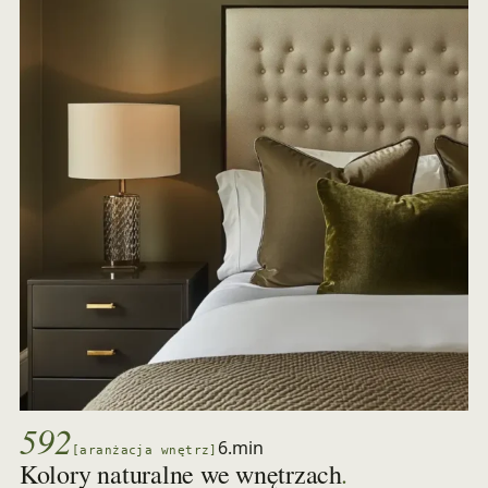
592
6.min
[aranżacja wnętrz]
.
Kolory naturalne we wnętrzach