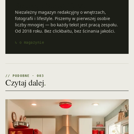
Redakcja Studio IDEA
Niezależny magazyn redakcyjny o wnętrzach,
fotografii i lifestyle. Piszemy w pierwszej osobie
liczby mnogiej — bo każdy tekst jest pracą zespołu.
Od 2018 roku. Bez clickbaitu, bez ścinania jakości.
↳ o magazynie
// PODOBNE · 003
Czytaj dalej
.