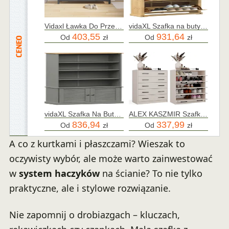
Vidaxl Ławka Do Przedpokoju Szara 110X40X60 Cm Lite Drewno Sosnowe
vidaXL Szafka na buty Corona 99x32x138 cm lite drewno sosnowe
403,55
931,64
Od
zł
Od
zł
vidaXL Szafka Na Buty Vigo Szara 85X35X170 Cm Lita Sosna 13452-353198
ALEX KASZMIR Szafka na buty do przedpokoju/korytarza MMPSBALEX10KASZ 5900354146162
836,94
337,99
Od
zł
Od
zł
A co z kurtkami i płaszczami? Wieszak to
oczywisty wybór, ale może warto zainwestować
w
system haczyków
na ścianie? To nie tylko
praktyczne, ale i stylowe rozwiązanie.
Nie zapomnij o drobiazgach – kluczach,