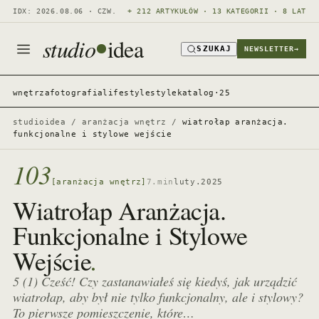
IDX: 2026.08.06 · CZW.
+ 212 ARTYKUŁÓW · 13 KATEGORII · 8 LAT
studio
idea
SZUKAJ
NEWSLETTER
→
wnętrza
fotografia
lifestyle
style
katalog·25
studioidea
/
aranżacja wnętrz
/
wiatrołap aranżacja.
funkcjonalne i stylowe wejście
103
[aranżacja wnętrz]
7.min
luty.2025
Wiatrołap Aranżacja.
Funkcjonalne i Stylowe
.
Wejście
5 (1) Cześć! Czy zastanawiałeś się kiedyś, jak urządzić
wiatrołap, aby był nie tylko funkcjonalny, ale i stylowy?
To pierwsze pomieszczenie, które…