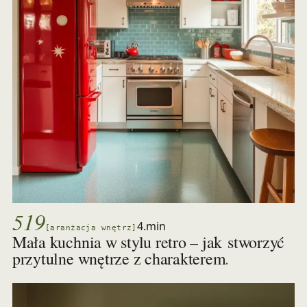
519
4.min
[aranżacja wnętrz]
Mała kuchnia w stylu retro – jak stworzyć
.
przytulne wnętrze z charakterem