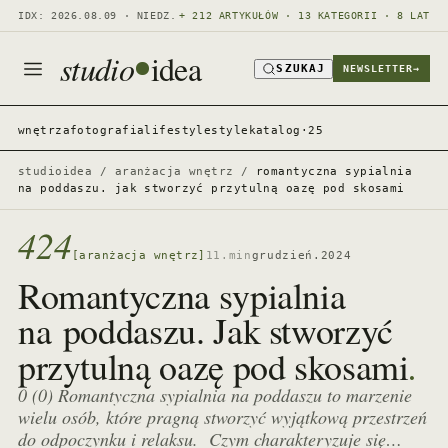
IDX: 2026.08.09 · NIEDZ.
+ 212 ARTYKUŁÓW · 13 KATEGORII · 8 LAT
studio
idea
SZUKAJ
NEWSLETTER
→
wnętrza
fotografia
lifestyle
style
katalog·25
studioidea
/
aranżacja wnętrz
/
romantyczna sypialnia
na poddaszu. jak stworzyć przytulną oazę pod skosami
424
[aranżacja wnętrz]
11.min
grudzień.2024
Romantyczna sypialnia
na poddaszu. Jak stworzyć
.
przytulną oazę pod skosami
0 (0) Romantyczna sypialnia na poddaszu to marzenie
wielu osób, które pragną stworzyć wyjątkową przestrzeń
do odpoczynku i relaksu. Czym charakteryzuje się…