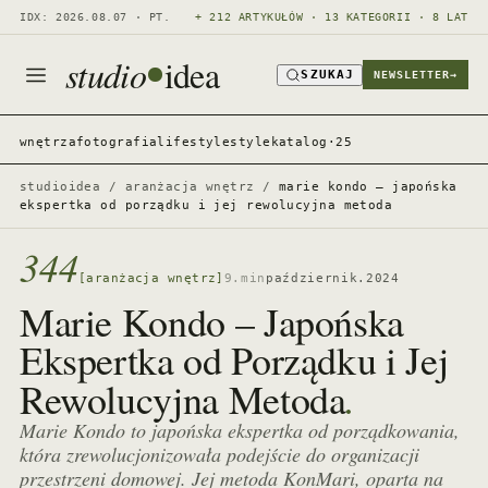
IDX: 2026.08.07 · PT.
+ 212 ARTYKUŁÓW · 13 KATEGORII · 8 LAT
studio
idea
SZUKAJ
NEWSLETTER
→
wnętrza
fotografia
lifestyle
style
katalog·25
studioidea
/
aranżacja wnętrz
/
marie kondo – japońska
ekspertka od porządku i jej rewolucyjna metoda
344
[aranżacja wnętrz]
9.min
październik.2024
Marie Kondo – Japońska
Ekspertka od Porządku i Jej
.
Rewolucyjna Metoda
Marie Kondo to japońska ekspertka od porządkowania,
która zrewolucjonizowała podejście do organizacji
przestrzeni domowej. Jej metoda KonMari, oparta na