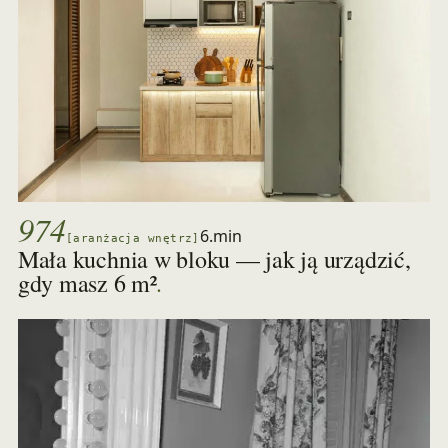
974
6.min
[aranżacja wnętrz]
Mała kuchnia w bloku — jak ją urządzić,
.
gdy masz 6 m²