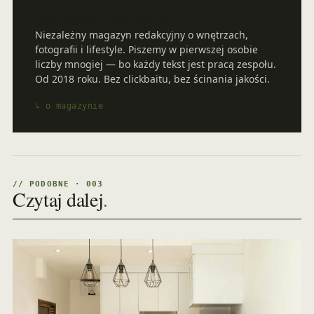
Redakcja Studio IDEA
Niezależny magazyn redakcyjny o wnętrzach,
fotografii i lifestyle. Piszemy w pierwszej osobie
liczby mnogiej — bo każdy tekst jest pracą zespołu.
Od 2018 roku. Bez clickbaitu, bez ścinania jakości.
↳ o magazynie
// PODOBNE · 003
Czytaj dalej
.