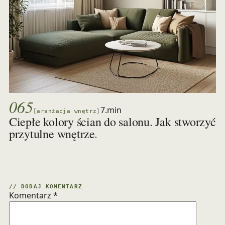
065
7.min
[aranżacja wnętrz]
Ciepłe kolory ścian do salonu. Jak stworzyć
.
przytulne wnętrze
// DODAJ KOMENTARZ
Komentarz
*