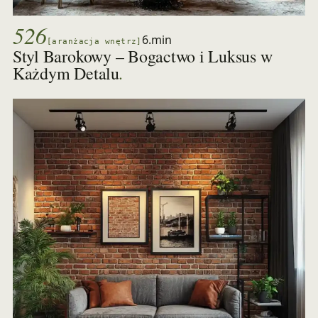
526
6.min
[aranżacja wnętrz]
Styl Barokowy – Bogactwo i Luksus w
.
Każdym Detalu