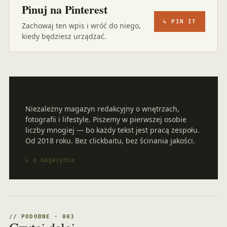
Pinuj na Pinterest
↳ PIN IT
Zachowaj ten wpis i wróć do niego,
kiedy będziesz urządzać.
Redakcja Studio IDEA
Niezależny magazyn redakcyjny o wnętrzach,
fotografii i lifestyle. Piszemy w pierwszej osobie
liczby mnogiej — bo każdy tekst jest pracą zespołu.
Od 2018 roku. Bez clickbaitu, bez ścinania jakości.
↳ o magazynie
// PODOBNE · 003