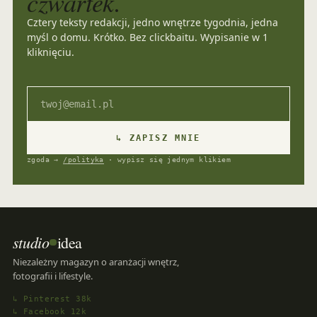
czwartek.
Cztery teksty redakcji, jedno wnętrze tygodnia, jedna
myśl o domu. Krótko. Bez clickbaitu. Wypisanie w 1
kliknięciu.
Email
↳ ZAPISZ MNIE
zgoda →
/polityka
· wypisz się jednym klikiem
studio
idea
Niezależny magazyn o aranżacji wnętrz,
fotografii i lifestyle.
↳ Pinterest 38k
↳ Facebook 12k