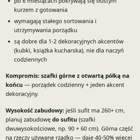
po 6 miesiącach pokrywają się tłustym
kurzem z gotowania
wymagają stałego sortowania i
utrzymywania porządku
są dobre dla 1-2 dekoracyjnych akcentów
(kubki, książka kucharska), nie dla naczyń
codziennych
Kompromis: szafki górne z otwartą półką na
końcu
— porządek codzienny + jeden akcent
dekoracyjny.
Wysokość zabudowy:
jeśli sufit ma 260+ cm,
planuj zabudowę
do sufitu
(szafki
dwuwysokościowe, np. 90 + 60 cm). Górna część
na rzeczy używane rzadko — daje 40-50% więcej