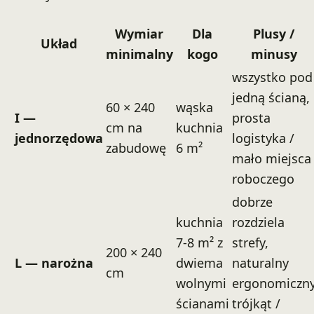
Wymiar
Dla
Plusy /
Układ
minimalny
kogo
minusy
wszystko pod
jedną ścianą,
60 × 240
wąska
I —
prosta
cm na
kuchnia
jednorzędowa
logistyka /
zabudowę
6 m²
mało miejsca
roboczego
dobrze
kuchnia
rozdziela
7-8 m² z
strefy,
200 × 240
L — narożna
dwiema
naturalny
cm
wolnymi
ergonomiczn
ścianami
trójkąt /