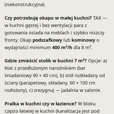
(niekonstrukcyjna).
Czy potrzebuję okapu w małej kuchni?
TAK —
w kuchni gęstej i bez wentylacji para z
gotowania osiada na meblach i szybko niszczy
fronty. Okap
podszafkowy
lub
kominowy
o
wydajności minimum
400 m³/h
dla 8 m².
Gdzie zmieścić stolik w kuchni 7 m²?
Opcje: a)
blat z przedłużonym narożnikiem (bar
śniadaniowy 90 × 40 cm), b) stół rozkładany od
ściany (parapetowy, składany, 60 × 100 cm
rozłożony), c) zrezygnuj — jadalnia w salonie.
Pralka w kuchni czy w łazience?
W bloku
często łatwiej w kuchni (kanalizacja jest pod