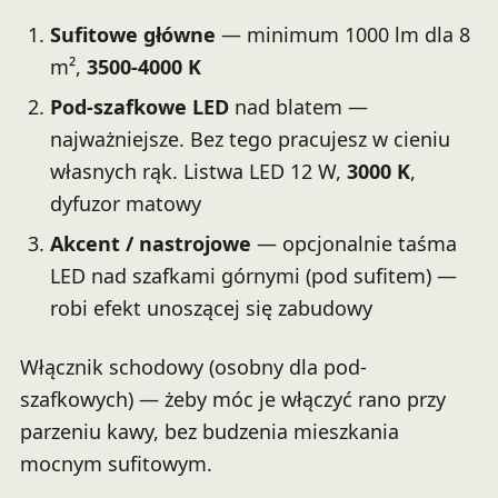
Sufitowe główne
— minimum 1000 lm dla 8
m²,
3500-4000 K
Pod-szafkowe LED
nad blatem —
najważniejsze. Bez tego pracujesz w cieniu
własnych rąk. Listwa LED 12 W,
3000 K
,
dyfuzor matowy
Akcent / nastrojowe
— opcjonalnie taśma
LED nad szafkami górnymi (pod sufitem) —
robi efekt unoszącej się zabudowy
Włącznik schodowy (osobny dla pod-
szafkowych) — żeby móc je włączyć rano przy
parzeniu kawy, bez budzenia mieszkania
mocnym sufitowym.