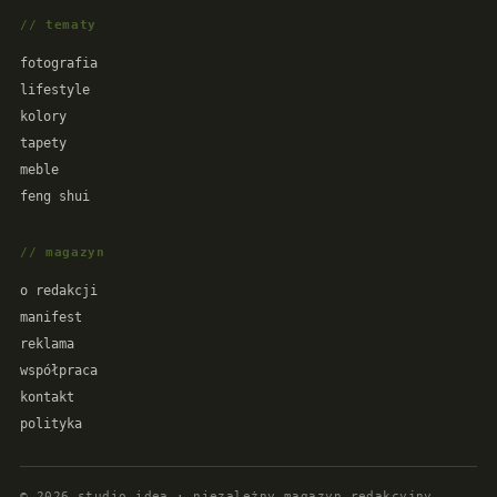
// tematy
fotografia
lifestyle
kolory
tapety
meble
feng shui
// magazyn
o redakcji
manifest
reklama
współpraca
kontakt
polityka
©
2026
studio idea · niezależny magazyn redakcyjny