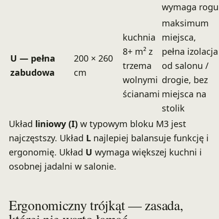
wymaga rogu
maksimum
kuchnia
miejsca,
8+ m² z
pełna izolacja
U — pełna
200 × 260
trzema
od salonu /
zabudowa
cm
wolnymi
drogie, bez
ścianami
miejsca na
stolik
Układ
liniowy (I)
w typowym bloku M3 jest
najczęstszy. Układ
L
najlepiej balansuje funkcję i
ergonomię. Układ
U
wymaga większej kuchni i
osobnej jadalni w salonie.
Ergonomiczny trójkąt — zasada,