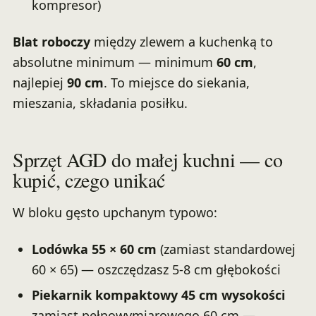
kompresor)
Blat roboczy
między zlewem a kuchenką to
absolutne minimum — minimum
60 cm
,
najlepiej
90 cm
. To miejsce do siekania,
mieszania, składania posiłku.
Sprzęt AGD do małej kuchni — co
kupić, czego unikać
W bloku gęsto upchanym typowo:
Lodówka 55 × 60 cm
(zamiast standardowej
60 × 65) — oszczędzasz 5-8 cm głębokości
Piekarnik kompaktowy 45 cm wysokości
zamiast pełnowymiarowego 60 cm —