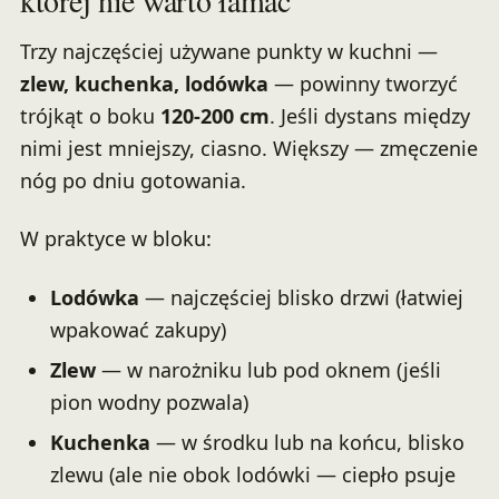
której nie warto łamać
Trzy najczęściej używane punkty w kuchni —
zlew, kuchenka, lodówka
— powinny tworzyć
trójkąt o boku
120-200 cm
. Jeśli dystans między
nimi jest mniejszy, ciasno. Większy — zmęczenie
nóg po dniu gotowania.
W praktyce w bloku:
Lodówka
— najczęściej blisko drzwi (łatwiej
wpakować zakupy)
Zlew
— w narożniku lub pod oknem (jeśli
pion wodny pozwala)
Kuchenka
— w środku lub na końcu, blisko
zlewu (ale nie obok lodówki — ciepło psuje