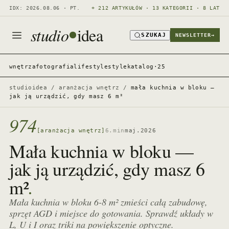
IDX: 2026.08.06 · PT.
+ 212 ARTYKUŁÓW · 13 KATEGORII · 8 LAT
studio
idea
SZUKAJ
NEWSLETTER
→
wnętrza
fotografia
lifestyle
style
katalog·25
studioidea
/
aranżacja wnętrz
/
mała kuchnia w bloku —
jak ją urządzić, gdy masz 6 m²
974
[aranżacja wnętrz]
6.min
maj.2026
Mała kuchnia w bloku —
jak ją urządzić, gdy masz 6
.
m²
Mała kuchnia w bloku 6-8 m² zmieści całą zabudowę,
sprzęt AGD i miejsce do gotowania. Sprawdź układy w
L, U i I oraz triki na powiększenie optyczne.