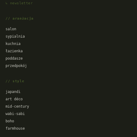
↳ newsletter
// aranżacja
salon
sypialnia
kuchnia
łazienka
poddasze
przedpokój
// style
japandi
art déco
mid-century
wabi-sabi
boho
farmhouse