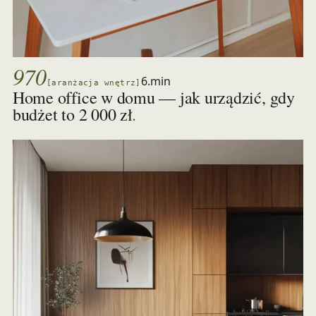
970
6.min
[aranżacja wnętrz]
Home office w domu — jak urządzić, gdy
.
budżet to 2 000 zł