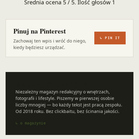
Średnia ocena
5
/ 5. Ilość głosów
1
Pinuj na Pinterest
↳ PIN IT
Zachowaj ten wpis i wróć do niego,
kiedy będziesz urządzać.
Redakcja Studio IDEA
Niezależny magazyn redakcyjny o wnętrzach,
fotografii i lifestyle. Piszemy w pierwszej osobie
liczby mnogiej — bo każdy tekst jest pracą zespołu.
Od 2018 roku. Bez clickbaitu, bez ścinania jakości.
↳ o magazynie