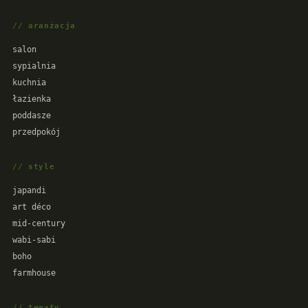
// aranżacja
salon
sypialnia
kuchnia
łazienka
poddasze
przedpokój
// style
japandi
art déco
mid-century
wabi-sabi
boho
farmhouse
// tematy