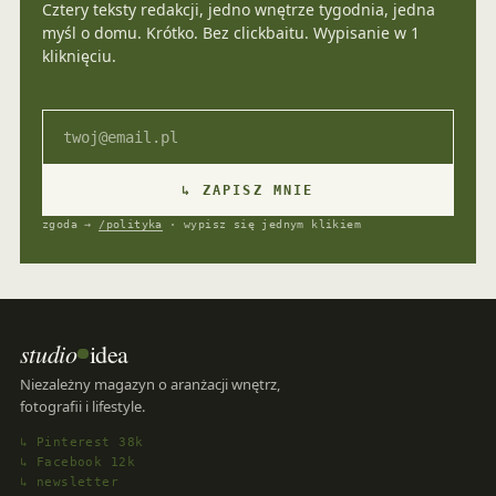
Cztery teksty redakcji, jedno wnętrze tygodnia, jedna
myśl o domu. Krótko. Bez clickbaitu. Wypisanie w 1
kliknięciu.
Email
↳ ZAPISZ MNIE
zgoda →
/polityka
· wypisz się jednym klikiem
studio
idea
Niezależny magazyn o aranżacji wnętrz,
fotografii i lifestyle.
↳ Pinterest 38k
↳ Facebook 12k
↳ newsletter