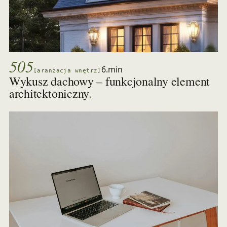
505
6.min
[aranżacja wnętrz]
Wykusz dachowy – funkcjonalny element
.
architektoniczny