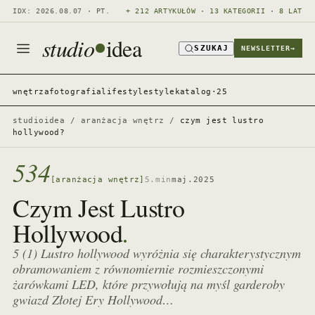
IDX: 2026.08.07 · PT.
+ 212 ARTYKUŁÓW · 13 KATEGORII · 8 LAT
studio
idea
SZUKAJ
NEWSLETTER
→
wnętrza
fotografia
lifestyle
style
katalog·25
studioidea
/
aranżacja wnętrz
/
czym jest lustro
hollywood?
534
[aranżacja wnętrz]
5.min
maj.2025
Czym Jest Lustro
.
Hollywood
5 (1) Lustro hollywood wyróżnia się charakterystycznym
obramowaniem z równomiernie rozmieszczonymi
żarówkami LED, które przywołują na myśl garderoby
gwiazd Złotej Ery Hollywood…