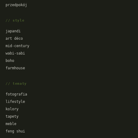
przedpokój
// style
japandi
art déco
mid-century
wabi-sabi
boho
farmhouse
// tematy
fotografia
lifestyle
kolory
tapety
meble
feng shui