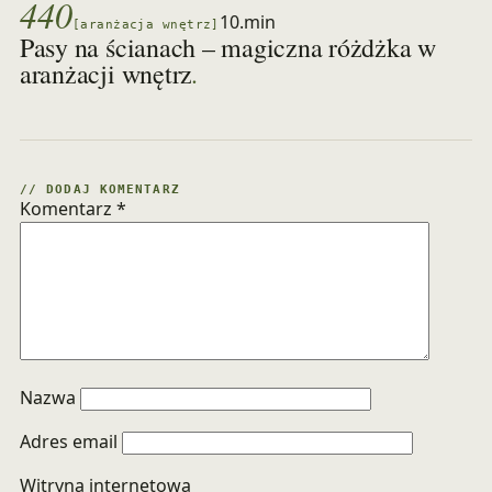
440
10.min
[aranżacja wnętrz]
Pasy na ścianach – magiczna różdżka w
.
aranżacji wnętrz
// DODAJ KOMENTARZ
Komentarz
*
Nazwa
Adres email
Witryna internetowa