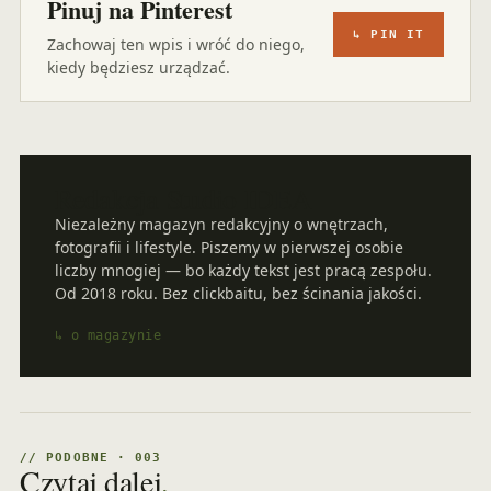
Pinuj na Pinterest
↳ PIN IT
Zachowaj ten wpis i wróć do niego,
kiedy będziesz urządzać.
Redakcja Studio IDEA
Niezależny magazyn redakcyjny o wnętrzach,
fotografii i lifestyle. Piszemy w pierwszej osobie
liczby mnogiej — bo każdy tekst jest pracą zespołu.
Od 2018 roku. Bez clickbaitu, bez ścinania jakości.
↳ o magazynie
// PODOBNE · 003
Czytaj dalej
.