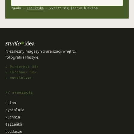
zgoda →
/polityka
· wypisz się jednym klikiem
studio
idea
Niezależny magazyn o aranżacji wnętrz,
fotografii i lifestyle.
↳ Pinterest 38k
↳ Facebook 12k
↳ newsletter
// aranżacja
salon
sypialnia
kuchnia
łazienka
poddasze