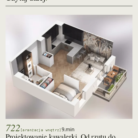
722
9.min
[aranżacja wnętrz]
Projektowanie kawalerki. Od rzutu do