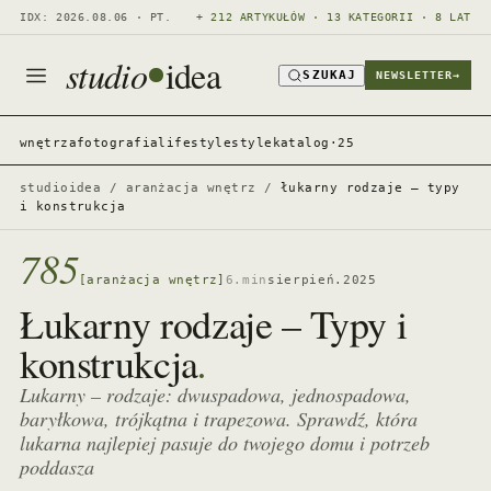
IDX: 2026.08.06 · PT.
+ 212 ARTYKUŁÓW · 13 KATEGORII · 8 LAT
studio
idea
SZUKAJ
NEWSLETTER
→
wnętrza
fotografia
lifestyle
style
katalog·25
studioidea
/
aranżacja wnętrz
/
łukarny rodzaje – typy
i konstrukcja
785
[aranżacja wnętrz]
6.min
sierpień.2025
Łukarny rodzaje – Typy i
.
konstrukcja
Lukarny – rodzaje: dwuspadowa, jednospadowa,
baryłkowa, trójkątna i trapezowa. Sprawdź, która
lukarna najlepiej pasuje do twojego domu i potrzeb
poddasza