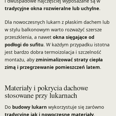
i dwuspadowe najczęściej wyposażane są w
tradycyjne okna rozwieralne lub uchylne
.
Dla nowoczesnych lukarn z płaskim dachem lub
w stylu balkonowym warto rozważyć szersze
przeszklenia, a nawet
okna sięgające od
podłogi do sufitu
. W każdym przypadku istotna
jest bardzo dobra termoizolacja i szczelność
montażu, aby
zminimalizować straty ciepła
zimą i przegrzewanie pomieszczeń latem
.
Materiały i pokrycia dachowe
stosowane przy lukarnach
Do
budowy lukarn
wykorzystuje się zarówno
tradycyjne jak i nowoczesne materiały
.