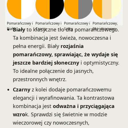
Pomarańczowy i
Pomarańczowy i
Pomarańczowy i
Pomarańczowy,
Biały
to klasyczne tło dla pomarańczowego.
Biały
Czarny
Szary
Beż i Kremowy
Ta kombinacja jest świeża, nowoczesna i
pełna energii. Biały
rozjaśnia
pomarańczowy, sprawiając, że wydaje się
jeszcze bardziej słoneczny
i optymistyczny.
To idealne połączenie do jasnych,
przestronnych wnętrz.
Czarny
z kolei dodaje pomarańczowemu
elegancji i wyrafinowania. Ta kontrastowa
kombinacja jest
odważna i przyciągająca
wzro
k. Sprawdzi się świetnie w modzie
wieczorowej czy nowoczesnych,