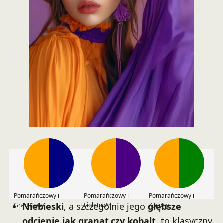
Pomarańczowy i
Pomarańczowy i
Pomarańczowy i
Niebieski
, a szczególnie jego
głębsze
Granatowy
Fioletowy
Zielony
odcienie jak granat czy kobalt
, to klasyczny