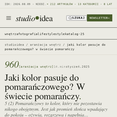
IDX: 2026.08.09 · NIEDZ.
+ 212 ARTYKUŁÓW · 13 KATEGORII · 8 LAT
studio
idea
SZUKAJ
NEWSLETTER
→
wnętrza
fotografia
lifestyle
style
katalog·25
studioidea
/
aranżacja wnętrz
/
jaki kolor pasuje do
pomarańczowego? w świecie pomarańczy
960
[aranżacja wnętrz]
14.min
styczeń.2025
Jaki kolor pasuje do
pomarańczowego? W
.
świecie pomarańczy
5 (2) Pomarańczowy to kolor, który nie pozostawia
nikogo obojętnym. Jest jak promień słońca wpadający
do pokoju – ożywia, rozgrzewa i napełnia…