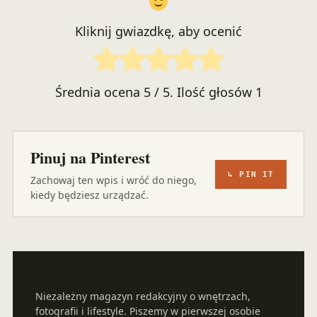
Kliknij gwiazdkę, aby ocenić
Średnia ocena
5
/ 5. Ilość głosów
1
Pinuj na Pinterest
↳ PIN IT
Zachowaj ten wpis i wróć do niego,
kiedy będziesz urządzać.
Redakcja Studio IDEA
Niezależny magazyn redakcyjny o wnętrzach,
fotografii i lifestyle. Piszemy w pierwszej osobie