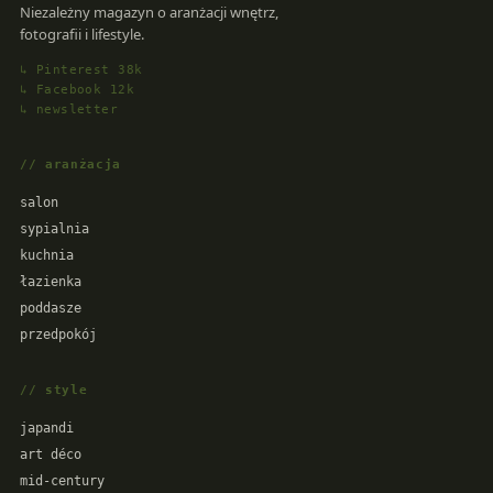
Niezależny magazyn o aranżacji wnętrz,
fotografii i lifestyle.
↳ Pinterest 38k
↳ Facebook 12k
↳ newsletter
// aranżacja
salon
sypialnia
kuchnia
łazienka
poddasze
przedpokój
// style
japandi
art déco
mid-century