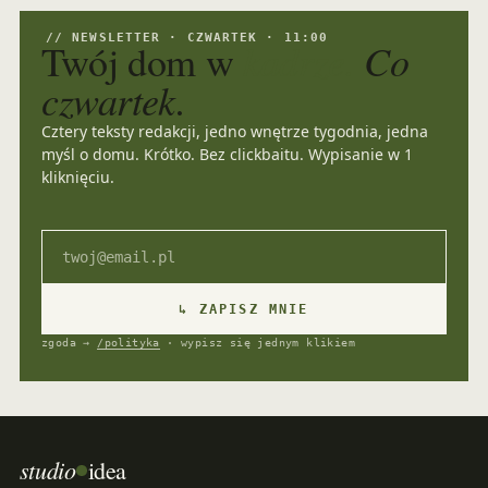
// NEWSLETTER · CZWARTEK · 11:00
kadrze.
Co
Twój dom w
czwartek.
Cztery teksty redakcji, jedno wnętrze tygodnia, jedna
myśl o domu. Krótko. Bez clickbaitu. Wypisanie w 1
kliknięciu.
Email
↳ ZAPISZ MNIE
zgoda →
/polityka
· wypisz się jednym klikiem
studio
idea