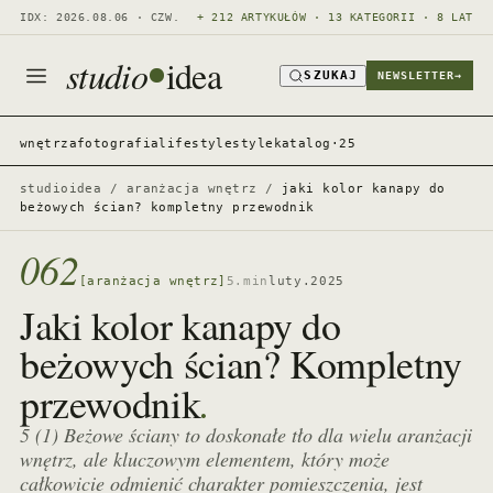
IDX: 2026.08.06 · CZW.
+ 212 ARTYKUŁÓW · 13 KATEGORII · 8 LAT
studio
idea
SZUKAJ
NEWSLETTER
→
wnętrza
fotografia
lifestyle
style
katalog·25
studioidea
/
aranżacja wnętrz
/
jaki kolor kanapy do
beżowych ścian? kompletny przewodnik
062
[aranżacja wnętrz]
5.min
luty.2025
Jaki kolor kanapy do
beżowych ścian? Kompletny
.
przewodnik
5 (1) Beżowe ściany to doskonałe tło dla wielu aranżacji
wnętrz, ale kluczowym elementem, który może
całkowicie odmienić charakter pomieszczenia, jest