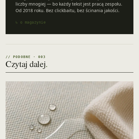
liczby mnogiej — bo każdy tekst jest pracą zespołu.
Od 2018 roku. Bez clickbaitu, bez ścinania jakości.
↳ o magazynie
// PODOBNE · 003
Czytaj dalej
.