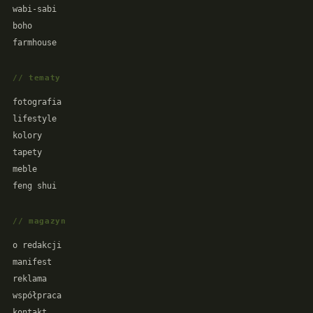
wabi-sabi
boho
farmhouse
// tematy
fotografia
lifestyle
kolory
tapety
meble
feng shui
// magazyn
o redakcji
manifest
reklama
współpraca
kontakt