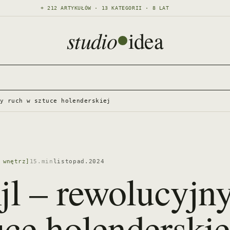
+ 212 ARTYKUŁÓW · 13 KATEGORII · 8 LAT
studio
idea
ny ruch w sztuce holenderskiej
 wnętrz]
15.min
listopad.2024
jl – rewolucyjn
uce holenderskie