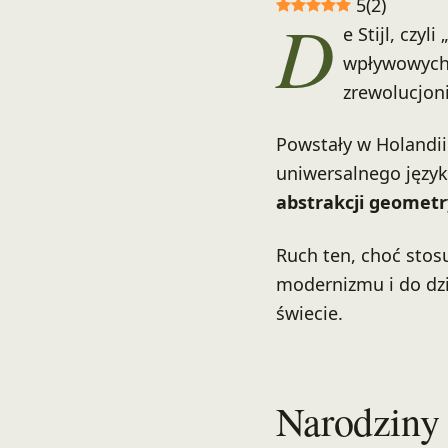
5
(
2
)
D
e Stijl, czyl
wpływowych 
zrewolucjoni
Powstały w Holandii 
uniwersalnego języ
abstrakcji geometr
Ruch ten, choć sto
modernizmu i do dzi
świecie.
Narodziny 