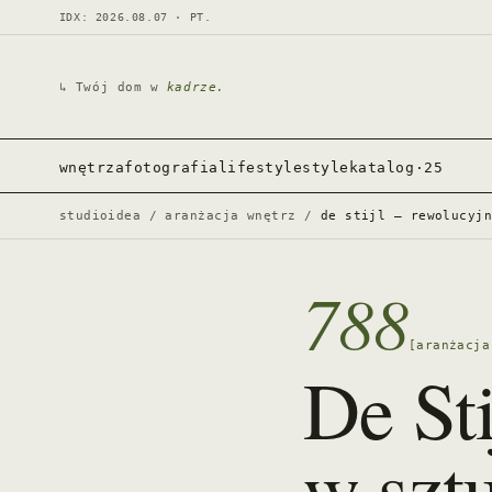
IDX: 2026.08.07 · PT.
↳ Twój dom w
kadrze.
wnętrza
fotografia
lifestyle
style
katalog·25
studioidea
/
aranżacja wnętrz
/
de stijl – rewolucyj
788
[aranżacja
De Sti
w szt