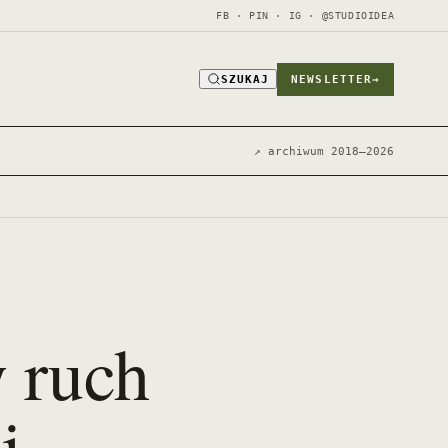
FB · PIN · IG · @STUDIOIDEA
SZUKAJ
NEWSLETTER
→
↗ archiwum 2018–2026
y ruch
.
j